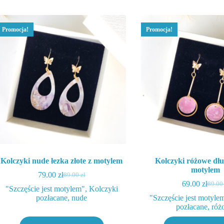
Promocja!
Promocja!
Kolczyki nude łezka złote z motylem
Kolczyki różowe dług
motylem
79.00
zł
89.00
zł
Pierwotna
Aktualna
69.00
zł
89.0
cena
cena
Pierw
Aktua
"Szczęście jest motylem"
,
Kolczyki
wynosiła:
wynosi:
cena
cena
pozłacane
,
nude
"Szczęście jest motyle
89.00 zł.
79.00 zł.
wynos
wynos
pozłacane
,
róż
89.00 
69.00 