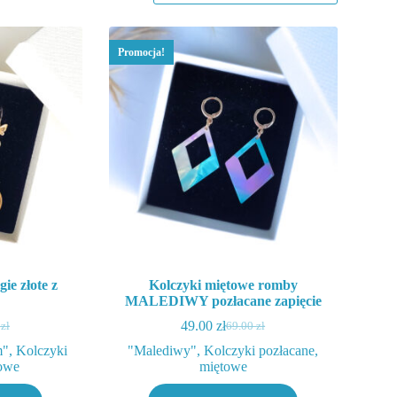
Promocja!
ie złote z
Kolczyki miętowe romby
MALEDIWY pozłacane zapięcie
49.00
zł
0
zł
69.00
zł
otna
lna
Pierwotna
Aktualna
cena
cena
m"
,
Kolczyki
"Malediwy"
,
Kolczyki pozłacane
,
iła:
i:
wynosiła:
wynosi:
owe
miętowe
zł.
zł.
69.00 zł.
49.00 zł.