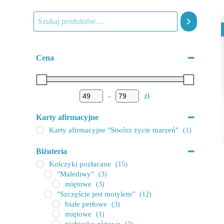
Wyszukiwarka:
Cena
-
zł
Karty afirmacyjne
Karty afirmacyjne "Stwórz życie marzeń"
(1)
Biżuteria
Kolczyki pozłacane
(15)
"Malediwy"
(3)
miętowe
(3)
"Szczęście jest motylem"
(12)
białe perłowe
(3)
miętowe
(1)
niebiesko-różowe